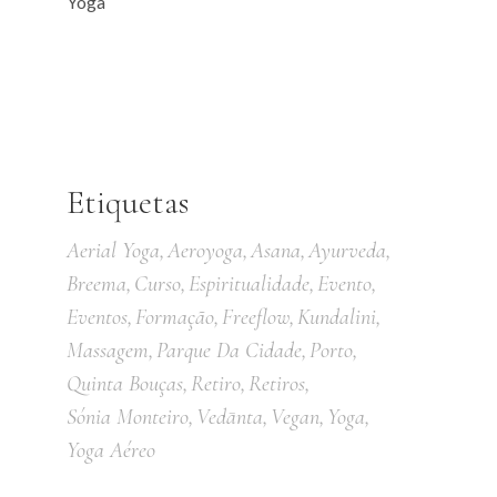
Etiquetas
Aerial Yoga
Aeroyoga
Asana
Ayurveda
Breema
Curso
Espiritualidade
Evento
Eventos
Formação
Freeflow
Kundalini
Massagem
Parque Da Cidade
Porto
Quinta Bouças
Retiro
Retiros
Sónia Monteiro
Vedānta
Vegan
Yoga
Yoga Aéreo