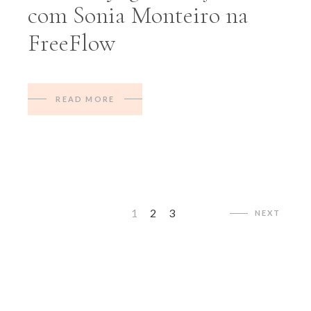
com Sonia Monteiro na
FreeFlow
READ MORE
1
2
3
NEXT
Paginação
dos
conteúdos