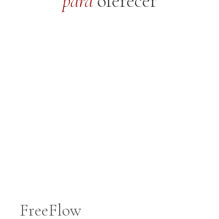
para
oferecer
FreeFlow