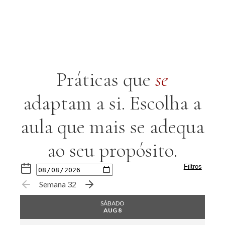
Práticas que
se
adaptam a si. Escolha a
aula
que mais se adequa
ao seu propósito.
Filtros
Semana 32
Professor
SÁBADO
AUG 8