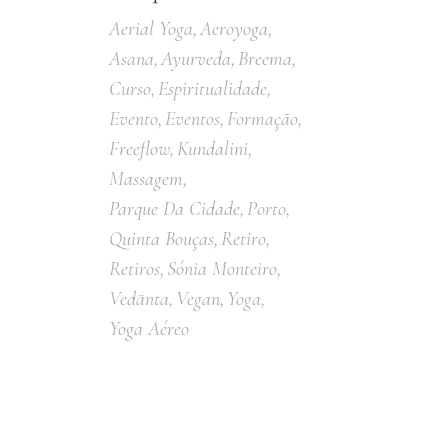
Aerial Yoga
Aeroyoga
Asana
Ayurveda
Breema
Curso
Espiritualidade
Evento
Eventos
Formação
Freeflow
Kundalini
Massagem
Parque Da Cidade
Porto
Quinta Bouças
Retiro
Retiros
Sónia Monteiro
Vedānta
Vegan
Yoga
Yoga Aéreo