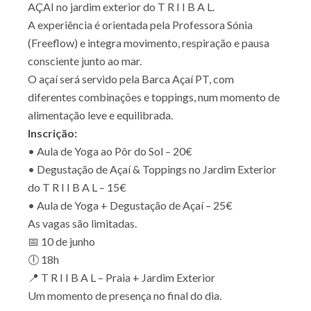
AÇAI no jardim exterior do T R I I B A L.
A experiência é orientada pela Professora Sónia
(Freeflow) e integra movimento, respiração e pausa
consciente junto ao mar.
O açaí será servido pela Barca Açaí PT, com
diferentes combinações e toppings, num momento de
alimentação leve e equilibrada.
Inscrição:
• Aula de Yoga ao Pôr do Sol – 20€
• Degustação de Açaí & Toppings no Jardim Exterior
do T R I I B A L – 15€
• Aula de Yoga + Degustação de Açaí – 25€
As vagas são limitadas.
📅 10 de junho
🕕 18h
📍 T R I I B A L – Praia + Jardim Exterior
Um momento de presença no final do dia.