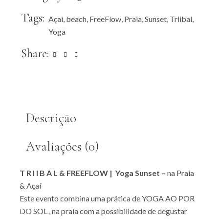
Tags:
Açai
,
beach
,
FreeFlow
,
Praia
,
Sunset
,
Triibal
,
Yoga
Share:
Descrição
Avaliações (0)
T R I I B A L & FREEFLOW | Yoga Sunset –
na Praia
& Açaí
Este evento combina uma prática de YOGA AO POR
DO SOL , na praia com a possibilidade de degustar