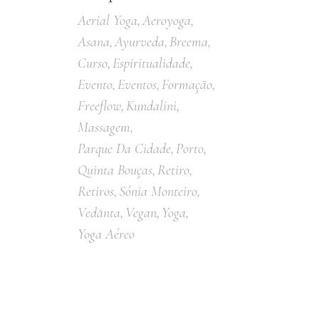
Aerial Yoga
Aeroyoga
Asana
Ayurveda
Breema
Curso
Espiritualidade
Evento
Eventos
Formação
Freeflow
Kundalini
Massagem
Parque Da Cidade
Porto
Quinta Bouças
Retiro
Retiros
Sónia Monteiro
Vedānta
Vegan
Yoga
Yoga Aéreo