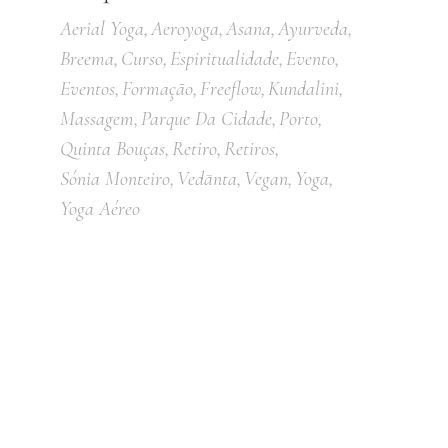
Aerial Yoga
Aeroyoga
Asana
Ayurveda
Breema
Curso
Espiritualidade
Evento
Eventos
Formação
Freeflow
Kundalini
Massagem
Parque Da Cidade
Porto
Quinta Bouças
Retiro
Retiros
Sónia Monteiro
Vedānta
Vegan
Yoga
Yoga Aéreo