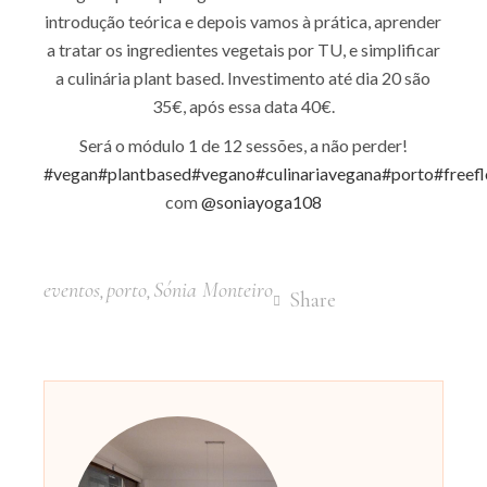
introdução teórica e depois vamos à prática, aprender
a tratar os ingredientes vegetais por TU, e simplificar
a culinária plant based. Investimento até dia 20 são
35€, após essa data 40€.
Será o módulo 1 de 12 sessões, a não perder!
#vegan
#plantbased
#vegano
#culinariavegana
#porto
#freef
com
@soniayoga108
eventos
porto
Sónia Monteiro
,
,
Share