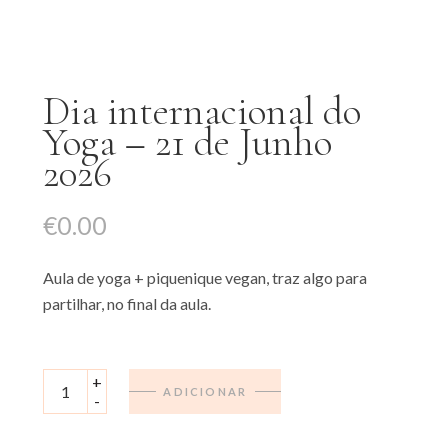
Dia internacional do
Yoga – 21 de Junho
2026
€
0.00
Aula de yoga + piquenique vegan, traz algo para
partilhar, no final da aula.
Dia internacional do Yoga - 21 de Junho 2026 quantity
+
ADICIONAR
-