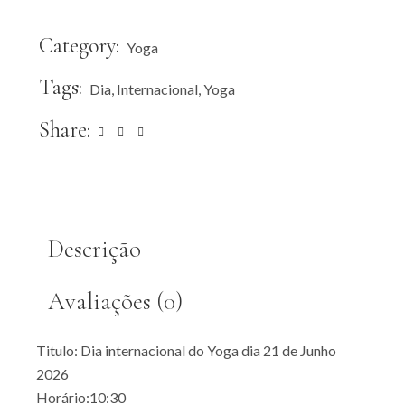
Category:
Yoga
Tags:
Dia
,
Internacional
,
Yoga
Share:
Descrição
Avaliações (0)
Titulo: Dia internacional do Yoga dia 21 de Junho
2026
Horário:10:30